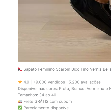
Sapato Feminino Scarpin Bico Fino Verniz Bel
4.9 | +9.000 vendidos | 5.200 avaliações
Disponível nas cores: Preto, Branco, Vermelho e
Tamanhos: 34 ao 40
Frete GRÁTIS com cupom
Parcelamento disponível