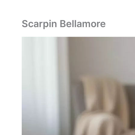
Ir
para
o
Scarpin Bellamore
conteúdo