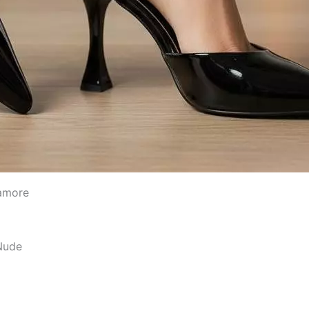
lamore
 Nude